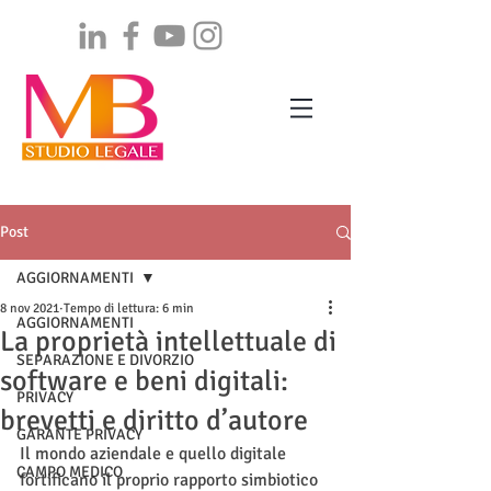
Post
AGGIORNAMENTI
8 nov 2021
Tempo di lettura: 6 min
AGGIORNAMENTI
La proprietà intellettuale di
SEPARAZIONE E DIVORZIO
software e beni digitali:
PRIVACY
brevetti e diritto d’autore
GARANTE PRIVACY
Il mondo aziendale e quello digitale 
CAMPO MEDICO
fortificano il proprio rapporto simbiotico 