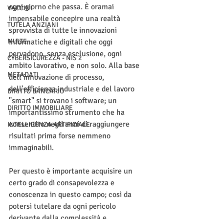
ogni giorno che passa. È oramai 
VACCINI
impensabile concepire una realtà 
TUTELA ANZIANI
sprovvista di tutte le innovazioni 
MULTE
informatiche e digitali che oggi 
pervadono, senza esclusione, ogni 
CYBERSICUREZZA - NIS 2
ambito lavorativo, e non solo. Alla base 
METADATI
dell’innovazione di processo, 
dell’efficienza industriale e del lavoro 
DIRITTO BANCARIO
"smart" si trovano i software; un 
DIRITTO IMMOBILIARE
importantissimo strumento che ha 
consentito negli anni di raggiungere 
INTELLIGENZA ARTIFICIALE
risultati prima forse nemmeno 
immaginabili.
Per questo è importante acquisire un 
certo grado di consapevolezza e 
conoscenza in questo campo; così da 
potersi tutelare da ogni pericolo 
derivante dalla complessità e 