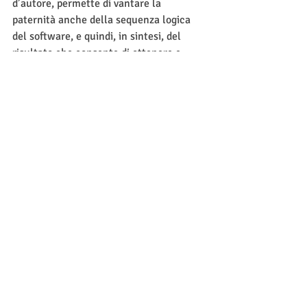
d’autore, permette di vantare la 
paternità anche della sequenza logica 
del software, e quindi, in sintesi, del 
risultato che consente di ottenere e 
della funzione che consente di svolgere. 
La sola inclusione nel registro, invece, 
non permette di vantare diritti di 
esclusività sulle idee alla base della 
creazione, ma fornisce comunque un 
livello di copertura totale su ogni abuso 
della propria opera da parte di terzi non 
autorizzati.
A seguito dell’esponenziale e rapidissimo 
sviluppo che il mondo digitale sta 
attraversando, da ormai più di vent’anni, 
l’utilizzo dei beni informatici, come parte 
cruciale della gestione aziendale e della 
catena di valore di numerosi settori, ha 