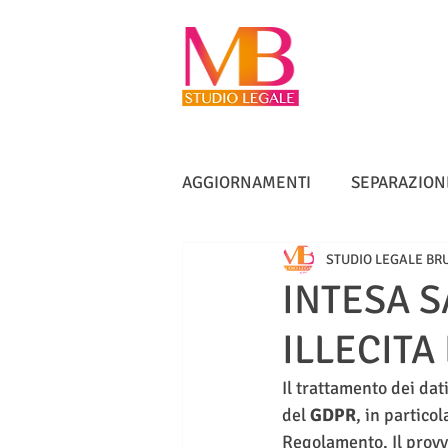
AGGIORNAMENTI
SEPARAZION
STUDIO LEGALE BR
VACCINI
TUTELA ANZIANI
INTESA 
ILLECITA
DIRITTO IMMOBILIARE
IN
Il trattamento dei dat
del 
GDPR
, in particol
Regolamento. Il prov