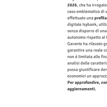
2026
, che ha irrogat
caso emblematico di vi
effettuato una 
profila
digitale Isybank, util
senza disporre di una 
autonomo rispetto al t
Garante ha rilevato g
garantire una reale co
non è limitata alle fi
analisi delle caratter
possa giustificare der
economici un approcci
Per approfondire, con
aggiornamenti.