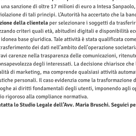
o una sanzione di oltre 17 milioni di euro a Intesa Sanpaolo
olazione di tali principi. L’Autorità ha accertato che la ban
zione della clientela
 per selezionare i soggetti da trasferir
izzando criteri quali età, abitudini digitali e disponibilità 
idonea base giuridica. Tale attività è stata qualificata com
rasferimento dei dati nell’ambito dell’operazione societaria.
ravi carenze nella trasparenza delle comunicazioni, ritenut
nsapevolezza degli interessati. La decisione chiarisce che l
nalità di marketing, ma comprende qualsiasi attività automat
istiche personali. Il caso evidenzia come la trasformazione d
oghe ai diritti fondamentali degli utenti, imponendo agli o
o rigoroso alla compliance normativa.
tatta lo Studio Legale dell’Avv. Maria Bruschi. Seguici per