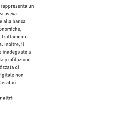
, rappresenta un 
ca aveva 
e alla banca 
economiche, 
e trattamento 
 Inoltre, il 
e inadeguate a 
a profilazione 
izzata di 
igitale non 
peratori 
 altri 