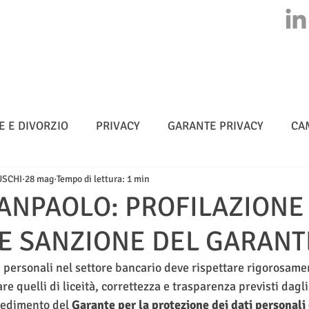
HOME
CHI SIAMO
ATTIVITA'
CLASS ACTION
NEWS
E E DIVORZIO
PRIVACY
GARANTE PRIVACY
CA
USCHI
28 mag
Tempo di lettura: 1 min
MULTE
CYBERSICUREZZA - NIS 2
METADATI
SANPAOLO: PROFILAZIONE
 E SANZIONE DEL GARANT
TELLIGENZA ARTIFICIALE
i personali nel settore bancario deve rispettare rigorosamen
are quelli di liceità, correttezza e trasparenza previsti dagli
vedimento del 
Garante per la protezione dei dati personali