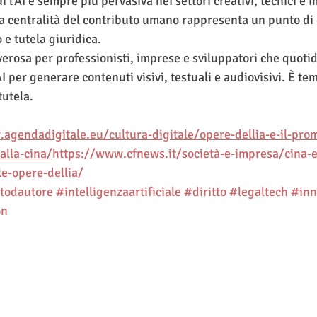
i l’AI è sempre più pervasiva nei settori creativi, tecnici e i
la centralità del contributo umano rappresenta un punto di e
e tutela giuridica.
verosa per professionisti, imprese e sviluppatori che quot
I per generare contenuti visivi, testuali e audiovisivi. È te
tutela.
agendadigitale.eu/cultura-digitale/opere-dellia-e-il-prom
alla-cina/
https://www.cfnews.it/società-e-impresa/cina-e
le-opere-dellia/
ttodautore
#intelligenzaartificiale
#diritto
#legaltech
#inn
on