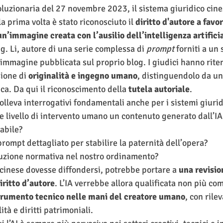
luzionaria del 27 novembre 2023, il sistema giuridico cin
a prima volta è stato riconosciuto il 
diritto d'autore a favor
’immagine creata con l’ausilio dell’intelligenza artifici
ig. Li, autore di una serie complessa di 
prompt
 forniti a un 
'immagine pubblicata sul proprio blog. I giudici hanno riten
ione di 
originalità e ingegno umano
, distinguendolo da u
a. Da qui il riconoscimento della 
tutela autoriale
.
lleva interrogativi fondamentali anche per i sistemi giurid
e livello di intervento umano un contenuto generato dall’IA 
abile?
prompt dettagliato per stabilire la paternità dell’opera?
luzione normativa nel nostro ordinamento?
cinese dovesse diffondersi, potrebbe portare a 
una revisio
iritto d’autore
. L’IA verrebbe allora qualificata non più co
trumento tecnico nelle mani del creatore umano
, con rile
tà e diritti patrimoniali.