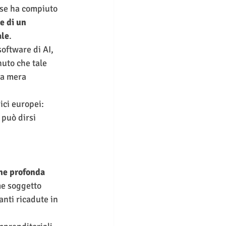
ese ha compiuto 
e di un 
ale
.
software di AI, 
uto che tale 
na mera 
ici europei:
può dirsi 
ne profonda 
me soggetto 
vanti ricadute in 