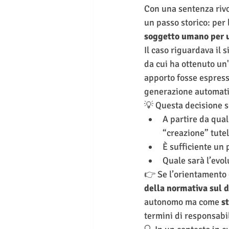
Con una sentenza rivo
un passo storico: per l
soggetto umano per un
Il caso riguardava il s
da cui ha ottenuto un
apporto fosse espress
generazione automatic
💡 Questa decisione so
A partire da qual
“creazione” tutel
È sufficiente un 
Quale sarà l’evo
👉 Se l’orientamento 
della normativa sul d
autonomo ma come 
s
termini di responsabili