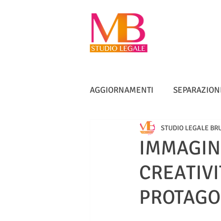
AGGIORNAMENTI
SEPARAZION
STUDIO LEGALE BR
VACCINI
TUTELA ANZIANI
IMMAGINI
CREATIV
DIRITTO IMMOBILIARE
IN
PROTAGO