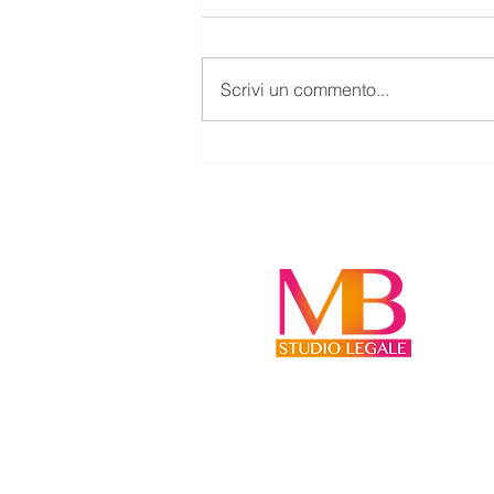
Scrivi un commento...
LE SEGNALAZIONI ALLA
CENTRALE RISCHI NON SONO
AUTOMATICHE: QUANDO LA
BANCA PUÒ ESSERE
CHIAMATA A RISARCIRE I
DANNI