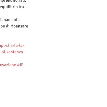
mprenditoriali, 
quilibrio tra 
idianamente 
mpo di ripensare 
pt-che-fa-la-
-ai-sentenza-
ovazione
#IP