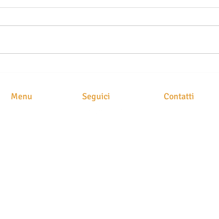
TELO MARE SUL SEDILE
MUTU
DELL’AUTO: UN GESTO
CLA
COMUNE CHE PUÒ COSTARE
FART
Menu
Seguici
Contatti
CARO TRA MULTE E
IMP
RISARCIMENTI RIDOTTI
STUDIO LEGAL
HOME
Avv. Maria Brusc
CHI SIAMO
Piazza
Meschio, 1
ATTIVITA'
31029 Vittorio Ve
CLASS ACTION
NEWS
STAMPA
CONTATTI
P.IVA. 049054202
N. iscrizione albo
T
el. 0438 251400