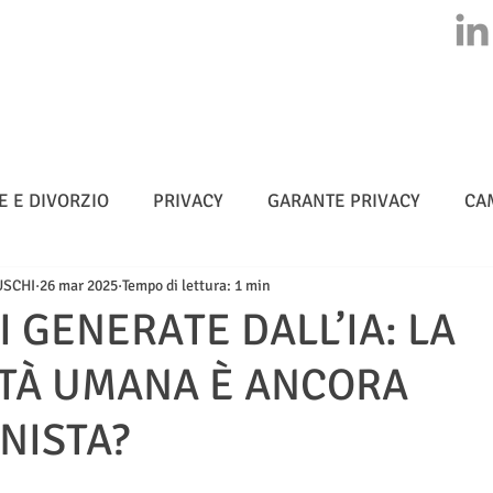
HOME
CHI SIAMO
ATTIVITA'
CLASS ACTION
NEWS
E E DIVORZIO
PRIVACY
GARANTE PRIVACY
CA
USCHI
26 mar 2025
Tempo di lettura: 1 min
MULTE
CYBERSICUREZZA - NIS 2
METADATI
 GENERATE DALL’IA: LA
ITÀ UMANA È ANCORA
TELLIGENZA ARTIFICIALE
NISTA?