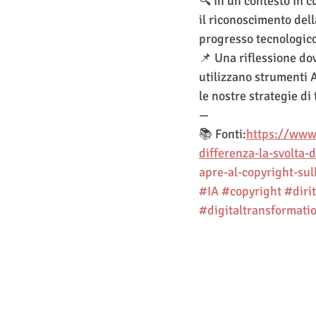
🔍 In un contesto in cu
il riconoscimento del
progresso tecnologico 
📌 Una riflessione do
utilizzano strumenti A
le nostre strategie di 
—
📚 Fonti:
https://www.
differenza-la-svolta-d
apre-al-copyright-sul
#IA
#copyright
#diri
#digitaltransformati