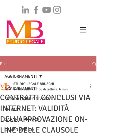
Post
AGGIORNAMENTI
STUDIO LEGALE BRUSCHI
AGGIORNAMENTI
14 feb 2020
Tempo di lettura: 6 min
CONTRATTI CONCLUSI VIA
SEPARAZIONE E DIVORZIO
INTERNET: VALIDITÀ
PRIVACY
DELL’APPROVAZIONE ON-
GARANTE PRIVACY
LINE DELLE CLAUSOLE
CAMPO MEDICO