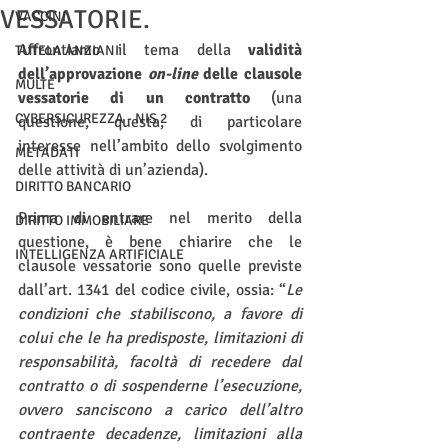
VESSATORIE.
VACCINI
Affrontiamo il tema della 
validità 
TUTELA ANZIANI
dell’approvazione 
on-line
 delle clausole 
MULTE
vessatorie di un contratto
 (una 
CYBERSICUREZZA - NIS 2
questione, questa, di particolare 
interesse nell’ambito dello svolgimento 
METADATI
delle attività di un’azienda).
DIRITTO BANCARIO
Prima di entrare nel merito della 
DIRITTO IMMOBILIARE
questione, è bene chiarire che le 
INTELLIGENZA ARTIFICIALE
clausole vessatorie sono quelle previste 
dall’art. 1341 del codice civile, ossia: “
Le 
condizioni che stabiliscono, a favore di 
colui che le ha predisposte, limitazioni di 
responsabilità, facoltà di recedere dal 
contratto o di sospenderne l’esecuzione, 
ovvero sanciscono a carico dell’altro 
contraente decadenze, limitazioni alla 