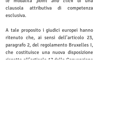
le modalità 
point and click
 di una 
clausola attributiva di competenza 
esclusiva.
A tale proposito i giudici europei hanno 
ritenuto che, ai sensi dell’articolo 23, 
paragrafo 2, del regolamento Bruxelles I, 
che costituisce una nuova disposizione 
rispetto all’articolo 17 della Convenzione 
di Bruxelles, aggiunta proprio per tener 
conto dello sviluppo delle nuove tecniche 
di comunicazione, la validità di una 
clausola come quella 
de qua
, dipende 
dalla possibilità di registrarla 
durevolmente.
Appuratosi che nel caso di specie la 
procedura di accettazione mediante 
“clic” consentiva di stampare e di salvare 