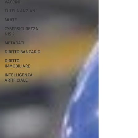
VACCINI
TUTELA ANZIANI
MULTE
CYBERSICUREZZA -
NIS 2
METADATI
DIRITTO BANCARIO
DIRITTO
IMMOBILIARE
INTELLIGENZA
ARTIFICIALE