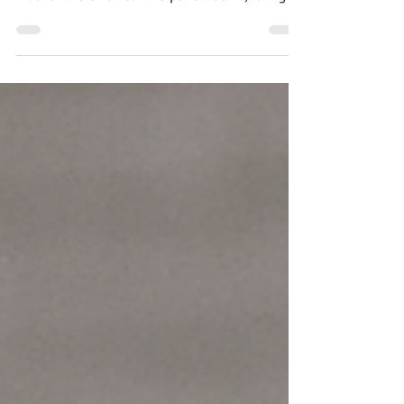
da INAIL anche nel tragitto casa-azienda.
Nuove tutele retroattive per studenti, famiglie
e scuole.