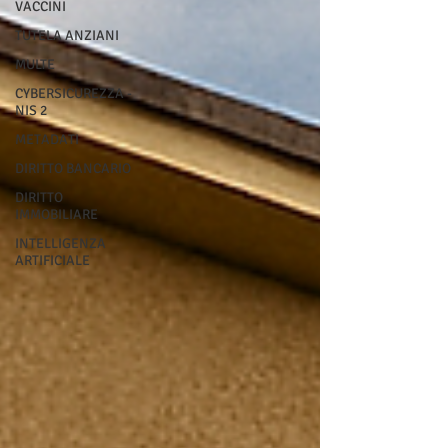
VACCINI
TUTELA ANZIANI
MULTE
CYBERSICUREZZA -
NIS 2
METADATI
DIRITTO BANCARIO
DIRITTO
IMMOBILIARE
INTELLIGENZA
ARTIFICIALE