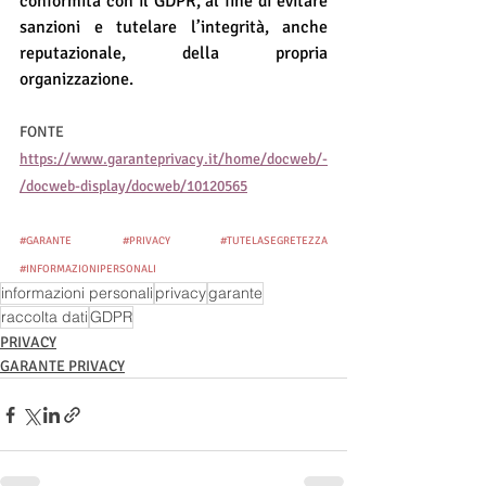
conformità con il GDPR, al fine di evitare 
sanzioni e tutelare l’integrità, anche 
reputazionale, della propria 
organizzazione.
FONTE 
https://www.garanteprivacy.it/home/docweb/-
/docweb-display/docweb/10120565
#GARANTE
#PRIVACY
#TUTELASEGRETEZZA
#INFORMAZIONIPERSONALI
informazioni personali
privacy
garante
raccolta dati
GDPR
PRIVACY
GARANTE PRIVACY