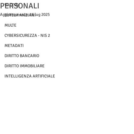
PERSONALI
VACCINI
Aggiornamento:
16 lug 2025
TUTELA ANZIANI
MULTE
CYBERSICUREZZA - NIS 2
METADATI
DIRITTO BANCARIO
DIRITTO IMMOBILIARE
INTELLIGENZA ARTIFICIALE