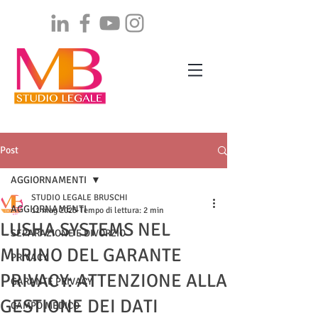
Post
AGGIORNAMENTI
STUDIO LEGALE BRUSCHI
AGGIORNAMENTI
11 mag 2025
Tempo di lettura: 2 min
LUSHA SYSTEMS NEL
SEPARAZIONE E DIVORZIO
MIRINO DEL GARANTE
PRIVACY
PRIVACY: ATTENZIONE ALLA
GARANTE PRIVACY
GESTIONE DEI DATI
CAMPO MEDICO