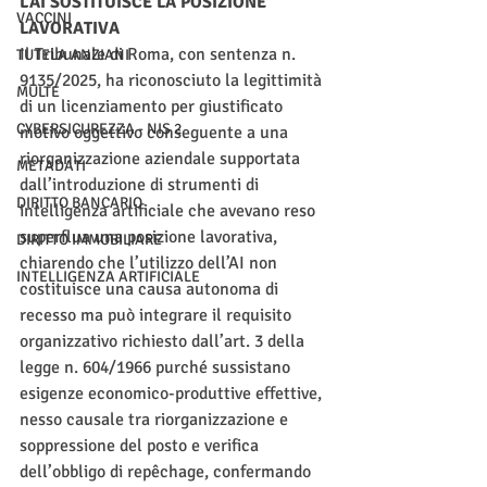
L’AI SOSTITUISCE LA POSIZIONE 
VACCINI
LAVORATIVA
Il Tribunale di Roma, con sentenza n. 
TUTELA ANZIANI
9135/2025, ha riconosciuto la legittimità 
MULTE
di un licenziamento per giustificato 
CYBERSICUREZZA - NIS 2
motivo oggettivo conseguente a una 
riorganizzazione aziendale supportata 
METADATI
dall’introduzione di strumenti di 
DIRITTO BANCARIO
intelligenza artificiale che avevano reso 
superflua una posizione lavorativa, 
DIRITTO IMMOBILIARE
chiarendo che l’utilizzo dell’AI non 
INTELLIGENZA ARTIFICIALE
costituisce una causa autonoma di 
recesso ma può integrare il requisito 
organizzativo richiesto dall’art. 3 della 
legge n. 604/1966 purché sussistano 
esigenze economico-produttive effettive, 
nesso causale tra riorganizzazione e 
soppressione del posto e verifica 
dell’obbligo di repêchage, confermando 