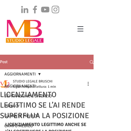
Post
AGGIORNAMENTI
STUDIO LEGALE BRUSCHI
AGGIORNAMENTI
9 giu
Tempo di lettura: 1 min
LICENZIAMENTO
SEPARAZIONE E DIVORZIO
LEGITTIMO SE L’AI RENDE
PRIVACY
SUPERFLUA LA POSIZIONE
GARANTE PRIVACY
LICENZIAMENTO LEGITTIMO ANCHE SE 
CAMPO MEDICO