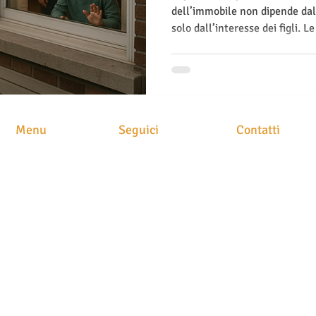
dell’immobile non dipende dal
solo dall’interesse dei figli. 
12249/2025 chiariscono: se i f
la casa non può essere assegn
puoi rientrare nel tuo immobil
Menu
Seguici
Contatti
STUDIO LEGAL
HOME
Avv. Maria Brusc
CHI SIAMO
Piazza
Meschio, 1
ATTIVITA'
31029 Vittorio Ve
CLASS ACTION
NEWS
STAMPA
CONTATTI
P.IVA. 049054202
N. iscrizione albo
T
el. 0438 251400
Fax 0438 1890522