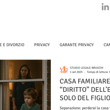
HOME
CHI SIAMO
ATTIVITA'
CLASS ACTION
NEWS
E E DIVORZIO
PRIVACY
GARANTE PRIVACY
CA
MULTE
CYBERSICUREZZA - NIS 2
METADATI
STUDIO LEGALE BRUSCHI
1 set 2025
Tempo di lettura: 
CASA FAMILIARE
TELLIGENZA ARTIFICIALE
“DIRITTO” DELL
SOLO DEL FIGLI
Separazione: perderai la casa 