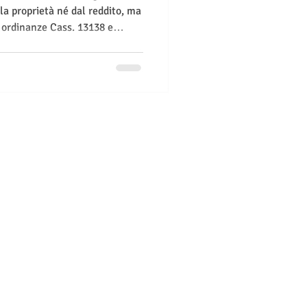
la proprietà né dal reddito, ma
Le ordinanze Cass. 13138 e
igli non vi abitano stabilmente,
ata. Contattaci per sapere se
e.
E BRUSCHI
hi
1/1
neto (TV)
63
 1170