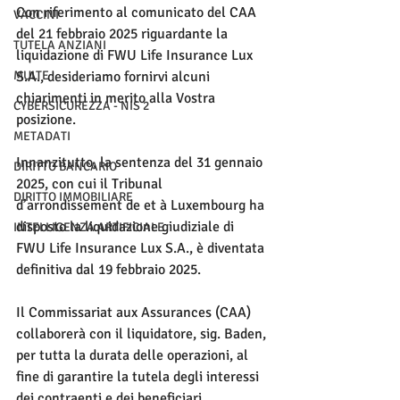
Con riferimento al comunicato del CAA 
VACCINI
del 21 febbraio 2025 riguardante la 
TUTELA ANZIANI
liquidazione di FWU Life Insurance Lux 
MULTE
S.A., desideriamo fornirvi alcuni 
chiarimenti in merito alla Vostra 
CYBERSICUREZZA - NIS 2
posizione.
METADATI
Innanzitutto, la sentenza del 31 gennaio 
DIRITTO BANCARIO
2025, con cui il Tribunal 
DIRITTO IMMOBILIARE
d’arrondissement de et à Luxembourg ha 
disposto la liquidazione giudiziale di 
INTELLIGENZA ARTIFICIALE
FWU Life Insurance Lux S.A., è diventata 
definitiva dal 19 febbraio 2025.
Il Commissariat aux Assurances (CAA) 
collaborerà con il liquidatore, sig. Baden, 
per tutta la durata delle operazioni, al 
fine di garantire la tutela degli interessi 
dei contraenti e dei beneficiari.