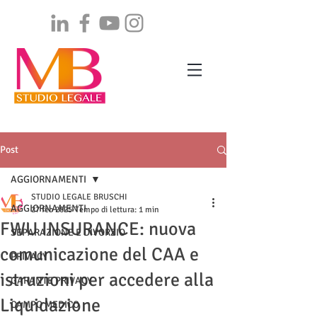
Post
AGGIORNAMENTI
STUDIO LEGALE BRUSCHI
AGGIORNAMENTI
27 feb 2025
Tempo di lettura: 1 min
FWU INSURANCE: nuova
SEPARAZIONE E DIVORZIO
comunicazione del CAA e
PRIVACY
istruzioni per accedere alla
GARANTE PRIVACY
Liquidazione
CAMPO MEDICO