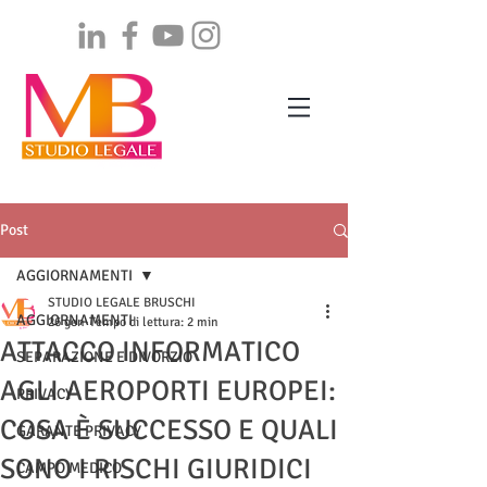
Post
AGGIORNAMENTI
STUDIO LEGALE BRUSCHI
AGGIORNAMENTI
26 gen
Tempo di lettura: 2 min
ATTACCO INFORMATICO
SEPARAZIONE E DIVORZIO
AGLI AEROPORTI EUROPEI:
PRIVACY
COSA È SUCCESSO E QUALI
GARANTE PRIVACY
SONO I RISCHI GIURIDICI
CAMPO MEDICO