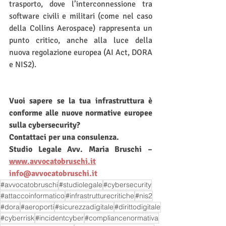
trasporto, dove l’interconnessione tra 
software civili e militari (come nel caso 
della Collins Aerospace) rappresenta un 
punto critico, anche alla luce della 
nuova regolazione europea (AI Act, DORA 
e NIS2).
Vuoi sapere se la tua infrastruttura è 
conforme alle nuove normative europee 
sulla cybersecurity?
Contattaci per una consulenza.
Studio Legale Avv. Maria Bruschi – 
www.avvocatobruschi.it
info@avvocatobruschi.it
#avvocatobruschi
#studiolegale
#cybersecurity
#attaccoinformatico
#infrastrutturecritiche
#nis2
#dora
#aeroporti
#sicurezzadigitale
#dirittodigitale
#cyberrisk
#incidentcyber
#compliancenormativa