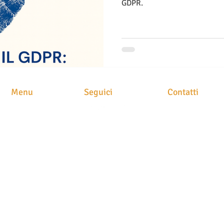
GDPR.
Menu
Seguici
Contatti
STUDIO LEGAL
HOME
Avv. Maria Brusc
CHI SIAMO
Piazza
Meschio, 1
ATTIVITA'
31029 Vittorio Ve
CLASS ACTION
NEWS
STAMPA
CONTATTI
P.IVA. 049054202
N. iscrizione albo
T
el. 0438 251400
Fax 0438 1890522