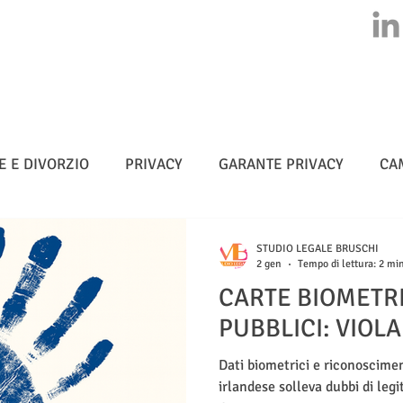
HOME
CHI SIAMO
ATTIVITA'
CLASS ACTION
NEWS
E E DIVORZIO
PRIVACY
GARANTE PRIVACY
CA
MULTE
CYBERSICUREZZA - NIS 2
METADATI
STUDIO LEGALE BRUSCHI
2 gen
Tempo di lettura: 2 mi
CARTE BIOMETRI
TELLIGENZA ARTIFICIALE
PUBBLICI: VIOLA
Dati biometrici e riconoscimen
irlandese solleva dubbi di legit