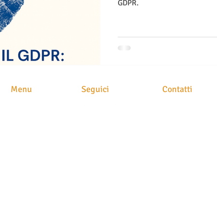
GDPR.
Menu
Seguici
Contatti
STUDIO LEGAL
HOME
Avv. Maria Brusc
CHI SIAMO
Piazza
Meschio, 1
ATTIVITA'
31029 Vittorio Ve
CLASS ACTION
NEWS
STAMPA
CONTATTI
P.IVA. 049054202
N. iscrizione albo
T
el. 0438 251400
Fax 0438 1890522