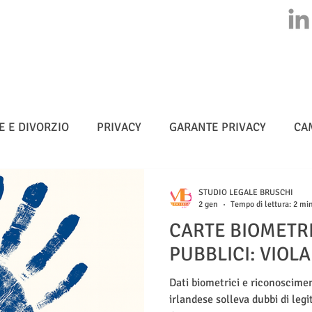
HOME
CHI SIAMO
ATTIVITA'
CLASS ACTION
NEWS
E E DIVORZIO
PRIVACY
GARANTE PRIVACY
CA
MULTE
CYBERSICUREZZA - NIS 2
METADATI
STUDIO LEGALE BRUSCHI
2 gen
Tempo di lettura: 2 mi
CARTE BIOMETRI
TELLIGENZA ARTIFICIALE
PUBBLICI: VIOLA
Dati biometrici e riconoscimen
irlandese solleva dubbi di legit