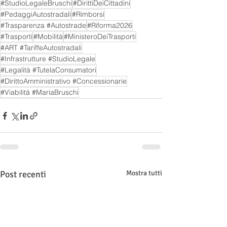
#StudioLegaleBruschi
#DirittiDeiCittadini
#PedaggiAutostradali
#Rimborsi
#Trasparenza #Autostrade
#Riforma2026
#Trasporti
#Mobilità
#MinisteroDeiTrasporti
#ART #TariffeAutostradali
#Infrastrutture #StudioLegale
#Legalità #TutelaConsumatori
#DirittoAmministrativo #Concessionarie
#Viabilità #MariaBruschi
Post recenti
Mostra tutti