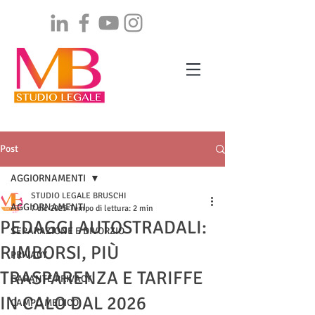
Post
AGGIORNAMENTI
STUDIO LEGALE BRUSCHI
AGGIORNAMENTI
7 dic 2025
Tempo di lettura: 2 min
PEDAGGI AUTOSTRADALI:
SEPARAZIONE E DIVORZIO
RIMBORSI, PIÙ
PRIVACY
TRASPARENZA E TARIFFE
GARANTE PRIVACY
IN CALO DAL 2026
CAMPO MEDICO