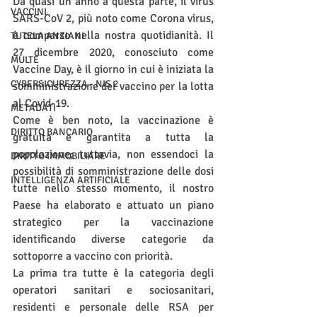
Da quasi un anno a questa parte, il virus 
VACCINI
SARS-CoV 2, più noto come Corona virus, 
è comparso nella nostra quotidianità. Il 
TUTELA ANZIANI
27 dicembre 2020, conosciuto come 
MULTE
Vaccine Day, è il giorno in cui è iniziata la 
CYBERSICUREZZA - NIS 2
somministrazione del vaccino per la lotta 
al Covid-19. 
METADATI
Come è ben noto, la vaccinazione è 
DIRITTO BANCARIO
gratuita e garantita a tutta la 
popolazione; tuttavia, non essendoci la 
DIRITTO IMMOBILIARE
possibilità di somministrazione delle dosi 
INTELLIGENZA ARTIFICIALE
tutte nello stesso momento, il nostro 
Paese ha elaborato e attuato un piano 
strategico per la vaccinazione 
identificando diverse categorie da 
sottoporre a vaccino con priorità. 
La prima tra tutte è la categoria degli 
operatori sanitari e sociosanitari, 
residenti e personale delle RSA per 