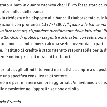
stato rubato in quanto riteneva che il furto fosse stato cau
informatico della banca.
o la richiesta e ha disposto alla banca il rimborso totale. In
assazione con pronuncia 13777/2007, “
qualora la banca non 
uo fare incauto, risponderà direttamente delle intrusioni ill
rattandosi di ipotesi presagibili e schivabili con soluzioni 
nque, non essendo emersa alcuna scelta avventata da parte 
, l’istituto di credito è stato ritenuto responsabile per la d
ente online preso di mira dai truffatori. 
iornato sugli ultimi interventi normativi e sempre a disposi
r una specifica consulenza di settore.
ioni e per rimanere sempre aggiornati, Vi invitiamo a consu
lla newsletter nell’apposita sezione del sito.
aria Bruschi