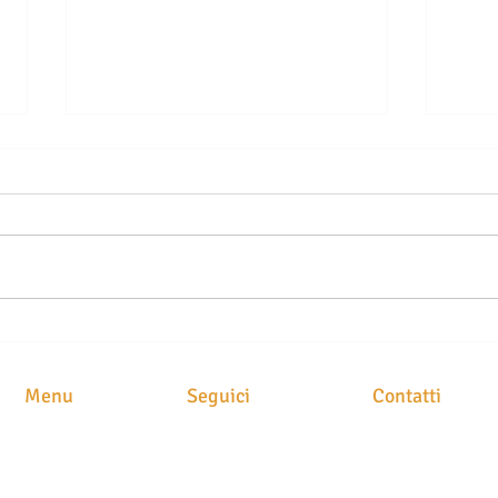
TELO MARE SUL SEDILE
MUTU
DELL’AUTO: UN GESTO
CLA
COMUNE CHE PUÒ COSTARE
FART
Menu
Seguici
Contatti
CARO TRA MULTE E
IMP
RISARCIMENTI RIDOTTI
STUDIO LEGAL
HOME
Avv. Maria Brusc
CHI SIAMO
Piazza
Meschio, 1
ATTIVITA'
31029 Vittorio Ve