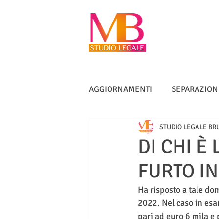
AGGIORNAMENTI
SEPARAZION
STUDIO LEGALE BR
VACCINI
TUTELA ANZIANI
DI CHI È
FURTO I
DIRITTO IMMOBILIARE
IN
Ha risposto a tale do
2022. Nel caso in esa
pari ad euro 6 mila e 