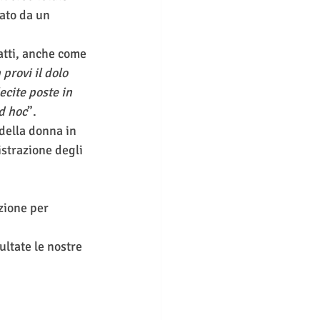
sato da un 
fatti, anche come 
provi il dolo 
ecite poste in 
ad hoc
”. 
della donna in 
istrazione degli 
zione per 
ltate le nostre