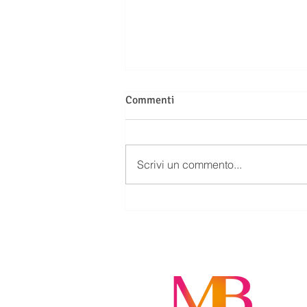
Commenti
Scrivi un commento...
LE SEGNALAZIONI ALLA
CENTRALE RISCHI NON SONO
AUTOMATICHE: QUANDO LA
BANCA PUÒ ESSERE
CHIAMATA A RISARCIRE I
DANNI