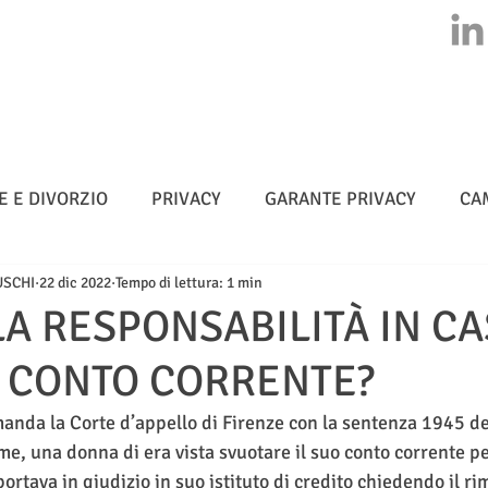
HOME
CHI SIAMO
ATTIVITA'
CLASS ACTION
NEWS
E E DIVORZIO
PRIVACY
GARANTE PRIVACY
CA
USCHI
22 dic 2022
Tempo di lettura: 1 min
MULTE
CYBERSICUREZZA - NIS 2
METADATI
 LA RESPONSABILITÀ IN CA
N CONTO CORRENTE?
TELLIGENZA ARTIFICIALE
manda la Corte d’appello di Firenze con la sentenza 1945 de
me, una donna di era vista svuotare il suo conto corrente 
portava in giudizio in suo istituto di credito chiedendo il ri