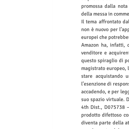
promossa dalla nota
della messa in commer
Il tema affrontato da
non è nuovo per l’app
europei che potrebber
Amazon ha, infatti, 
venditore e acquiren
questo spiraglio di p
magistrato europeo, l
stare acquistando 
l’esenzione di respon
accadendo, e per legg
suo spazio virtuale. D
4th Dist., D075738 –
prodotto difettoso co
diventa parte della a