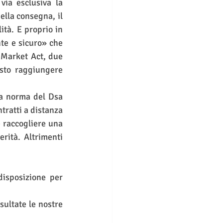
ia esclusiva la 
ella consegna, il 
tà. E proprio in 
te e sicuro» che 
 Market Act, due 
sto raggiungere 
la norma del Dsa 
ratti a distanza 
 raccogliere una 
rità. Altrimenti 
isposizione per 
Per maggiori informazioni e per rimanere sempre aggiornati, Vi invitiamo a consultate le nostre 