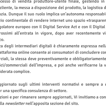
esso di vendita produttore-utente finale, gestendo in v
liente, la messa a disposizione del prodotto, la logistica d
ia. Dunque il suo ruolo implica un’autonoma responsabili
o continentale di rendere internet uno spazio «trasparen
golatore europeo con il Digital Service Act e con il Digital
ossimi all’entrata in vigore, dopo aver recentemente vi
co.
a degli intermediari digitali è chiaramente espressa nel
attaforma online consente ai consumatori di concludere cont
iali, la stessa deve preventivamente e obbligatoriamente
ici/commerciali dell’impresa, e poi anche verificarne la ve
siderata complice.
ggiornato sugli ultimi interventi normativi e sempre a d
r una specifica consulenza di settore.
lla 
newsletter
 nell’apposita sezione del sito. 