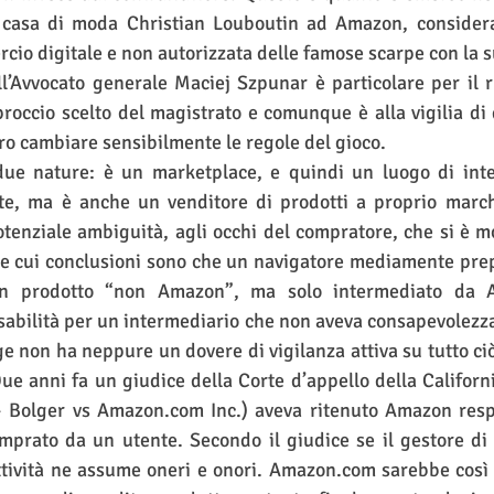
 casa di moda Christian Louboutin ad Amazon, considera
cio digitale e non autorizzata delle famose scarpe con la s
ll’Avvocato generale Maciej Szpunar è particolare per il 
roccio scelto del magistrato e comunque è alla vigilia di
o cambiare sensibilmente le regole del gioco.
due nature: è un marketplace, e quindi un luogo di inte
te, ma è anche un venditore di prodotti a proprio marchi
otenziale ambiguità, agli occhi del compratore, che si è mos
e cui conclusioni sono che un navigatore mediamente prep
un prodotto “non Amazon”, ma solo intermediato da 
sabilità per un intermediario che non aveva consapevolezza
e non ha neppure un dovere di vigilanza attiva su tutto ciò
ue anni fa un giudice della Corte d’appello della California
 Bolger vs Amazon.com Inc.) aveva ritenuto Amazon resp
mprato da un utente. Secondo il giudice se il gestore di
ttività ne assume oneri e onori. Amazon.com sarebbe così a t