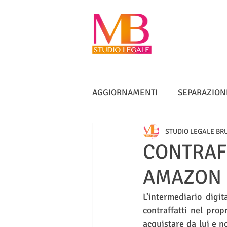
AGGIORNAMENTI
SEPARAZION
STUDIO LEGALE BR
VACCINI
TUTELA ANZIANI
CONTRAF
AMAZON 
DIRITTO IMMOBILIARE
IN
L’intermediario digi
contraffatti nel prop
acquistare da lui e n