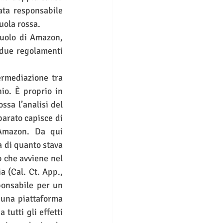
ta responsabile 
uola rossa.
ruolo di Amazon, 
 due regolamenti 
rmediazione tra 
o. È proprio in 
sa l’analisi del 
arato capisce di 
Amazon. Da qui 
 di quanto stava 
 che avviene nel 
 (Cal. Ct. App., 
onsabile per un 
 una piattaforma 
utti gli effetti 