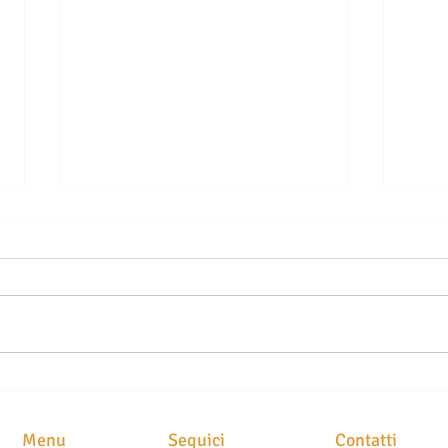
LE SEGNALAZIONI ALLA
TELO
CENTRALE RISCHI NON SONO
DELL
AUTOMATICHE: QUANDO LA
COM
Menu
Seguici
Contatti