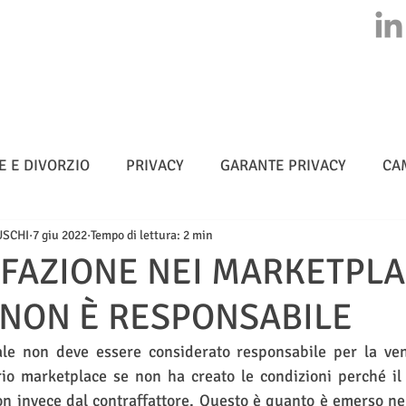
HOME
CHI SIAMO
ATTIVITA'
CLASS ACTION
NEWS
E E DIVORZIO
PRIVACY
GARANTE PRIVACY
CA
USCHI
7 giu 2022
Tempo di lettura: 2 min
MULTE
CYBERSICUREZZA - NIS 2
METADATI
FAZIONE NEI MARKETPLA
NON È RESPONSABILE
TELLIGENZA ARTIFICIALE
tale non deve essere considerato responsabile per la vend
rio marketplace se non ha creato le condizioni perché il 
on invece dal contraffattore. Questo è quanto è emerso ne