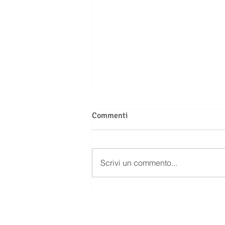
Commenti
Scrivi un commento...
SUCCESSIONE: CHI ABITA DA
SOLO NELLA CASA EREDITATA
DEVE INDENNIZZARE GLI