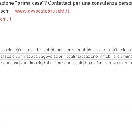
azione “prima casa”? Contattaci per una consulenza person
schi – 
www.avvocatobruschi.it
hi.it
ssazione
#avvocatobruschi
#consulenzalegale
#studiolegale
#famiglia
afiscale
#primacasa
#agevolazionifiscali
#tassazioneimmobiliare
#immo
azionecasa
#patrimonio
#pianificazionefiscale
#tutelafamiliare
#casaprin