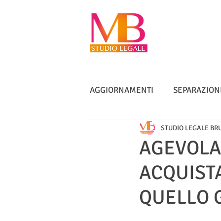
AGGIORNAMENTI
SEPARAZION
STUDIO LEGALE BR
VACCINI
TUTELA ANZIANI
AGEVOLAZ
ACQUIST
DIRITTO IMMOBILIARE
IN
QUELLO 