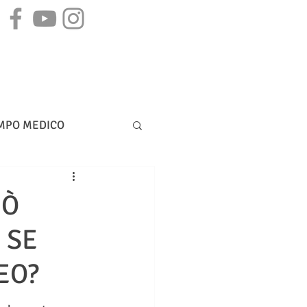
STAMPA
CONTATTI
MPO MEDICO
DIRITTO BANCARIO
UÒ
 SE
EO?