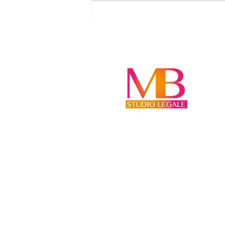
CASA FAMILIARE: NON È UN
“DIRITTO” DELL’EX CONIUGE,
MA SOLO DEL FIGLIO