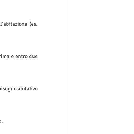
’abitazione (es. 
ima o entro due 
isogno abitativo 
a.