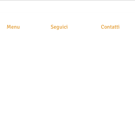
Menu
Seguici
Contatti
STUDIO LEGAL
HOME
Avv. Maria Brusc
CHI SIAMO
Piazza
Meschio, 1
ATTIVITA'
31029 Vittorio Ve
CLASS ACTION
NEWS
STAMPA
CONTATTI
P.IVA. 049054202
N. iscrizione albo
T
el. 0438 251400
Fax 0438 1890522
info@avvocatobru