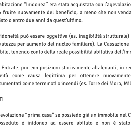
abitazione “inidonea” era stata acquistata con l’agevolazion
 fruire nuovamente del beneficio, a meno che non venda 
sto o entro due anni da quest’ultimo.
nidoneità può essere oggettiva (es. inagibilità strutturale) 
atezza per aumento del nucleo familiare). La Cassazione r
bile, tenendo conto della reale possibilità abitativa dell’i
 Entrate, pur con posizioni storicamente altalenanti, in rec
oneità come causa legittima per ottenere nuovamente l
ocumentati come terremoti o incendi (es. Torre dei Moro, Mi
TI
agevolazione “prima casa” se possiedo già un immobile nel
osseduto è inidoneo ad essere abitato e non è stato 