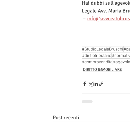
Hai dubbi sull’agevol
Legale Avv. Maria Bru
 – 
info@avvocatobrusc
#StudioLegaleBruschi
#ca
#dirittotributario
#normativ
#compravendita
#agevol
DIRITTO IMMOBILIARE
Post recenti