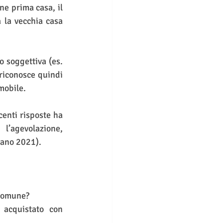
e prima casa, il 
la vecchia casa 
o soggettiva (es. 
iconosce quindi 
mmobile.
enti risposte ha 
’agevolazione, 
lano 2021).
 Comune?
acquistato con 