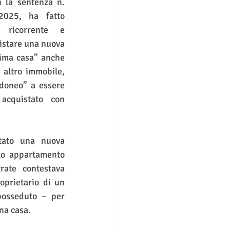
 la sentenza n. 
025, ha fatto 
ricorrente e 
istare una nuova 
rima casa” anche 
 altro immobile, 
doneo” a essere 
acquistato con 
tato una nuova 
lo appartamento 
ate contestava 
prietario di un 
posseduto – per 
una casa.