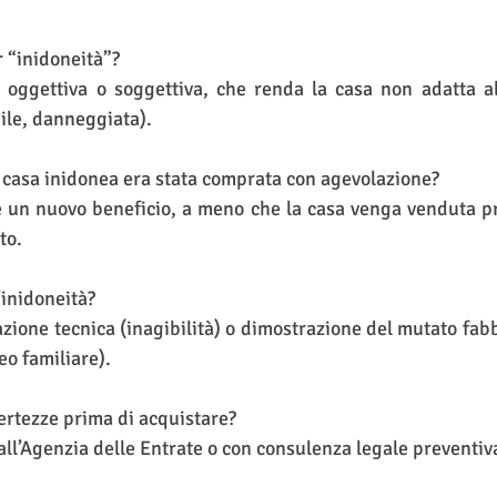
r “inidoneità”?
 oggettiva o soggettiva, che renda la casa non adatta all
bile, danneggiata).
 casa inidonea era stata comprata con agevolazione?
e un nuovo beneficio, a meno che la casa venga venduta pr
to.
’inidoneità?
ione tecnica (inagibilità) o dimostrazione del mutato fabb
eo familiare).
certezze prima di acquistare?
 all’Agenzia delle Entrate o con consulenza legale preventiv