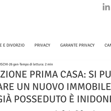
HOME
CHI SIAMO
ATTIVITA'
CLASS ACTION
NEWS
E E DIVORZIO
PRIVACY
GARANTE PRIVACY
CA
USCHI
26 gen
Tempo di lettura: 2 min
MULTE
CYBERSICUREZZA - NIS 2
METADATI
IONE PRIMA CASA: SI P
ARE UN NUOVO IMMOBILE
TELLIGENZA ARTIFICIALE
GIÀ POSSEDUTO È INIDON