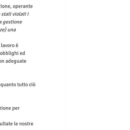
tione, operante 
stati violati i 
a gestione 
ze) una 
 lavoro è 
obblighi ed 
con adeguate 
 quanto tutto ciò 
zione per 
ltate le nostre