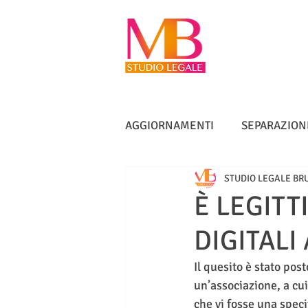
AGGIORNAMENTI
SEPARAZION
STUDIO LEGALE BR
VACCINI
TUTELA ANZIANI
È LEGITT
DIGITALI 
DIRITTO IMMOBILIARE
IN
Il quesito è stato pos
un’associazione, a cui 
che vi fosse una spec