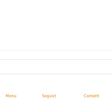
TELO MARE SUL SEDILE
MUTU
DELL’AUTO: UN GESTO
CLA
COMUNE CHE PUÒ COSTARE
FART
Menu
Seguici
Contatti
CARO TRA MULTE E
IMP
RISARCIMENTI RIDOTTI
STUDIO LEGAL
HOME
Avv. Maria Brusc
CHI SIAMO