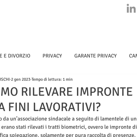
HOME
CHI SIAMO
ATTIVITA'
CLASS ACTION
NEWS
E E DIVORZIO
PRIVACY
GARANTE PRIVACY
CA
USCHI
2 gen 2023
Tempo di lettura: 1 min
MULTE
CYBERSICUREZZA - NIS 2
METADATI
IMO RILEVARE IMPRONTE
A FINI LAVORATIVI?
TELLIGENZA ARTIFICIALE
to da un’associazione sindacale a seguito di lamentele di un
erano stati rilevati i tratti biometrici, ovvero le impronte di
ifica spiegazione, solamente per pura raccolta di presenze. 