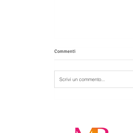
Commenti
Scrivi un commento...
LE SEGNALAZIONI ALLA
CENTRALE RISCHI NON SONO
AUTOMATICHE: QUANDO LA
BANCA PUÒ ESSERE
CHIAMATA A RISARCIRE I
DANNI